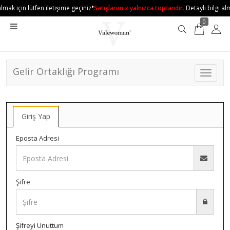
•
lmak için lütfen iletişime geçiniz
Satışlarımız yalnızca toptandır.
Detaylı bilgi alm
0
Gelir Ortaklığı Programı
Toggle 
Giriş Yap
Eposta Adresi
Şifre
Şifreyi Unuttum