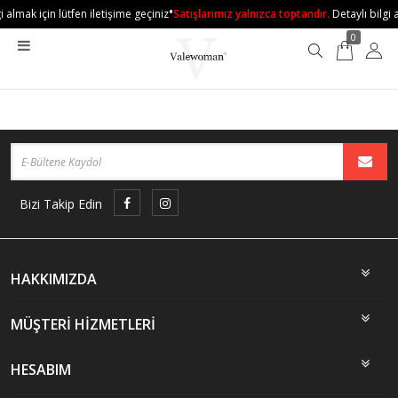
•
i almak için lütfen iletişime geçiniz
Satışlarımız yalnızca toptandır.
Detaylı bilgi 
0
Bizi Takip Edin
HAKKIMIZDA
MÜŞTERİ HİZMETLERİ
HESABIM