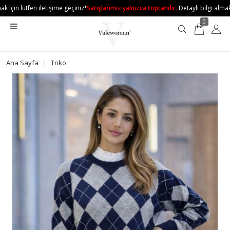
•
 için lütfen iletişime geçiniz
Satışlarımız yalnızca toptandır.
Detaylı bilgi almak i
0
Ana Sayfa
Triko