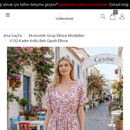
•
 almak için lütfen iletişime geçiniz
Satışlarımız yalnızca toptandır.
Detaylı bilgi al
0
Ana Sayfa
Ekonomik Grup Elbise Modelleri
V132 Kadın Kollu Beli Gipeli Elbise