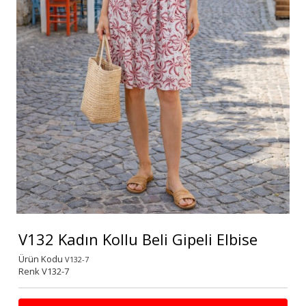
V132 Kadın Kollu Beli Gipeli Elbise
Ürün Kodu
V132-7
Renk V132-7