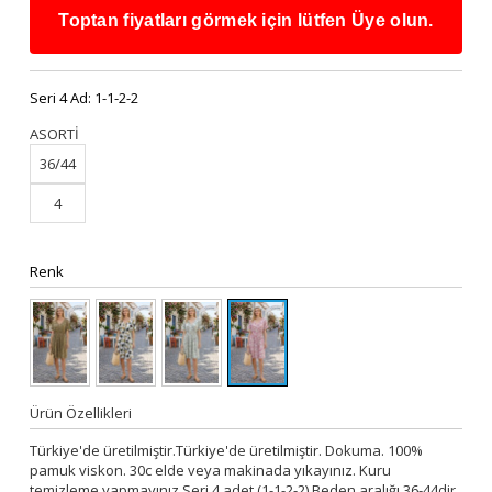
Toptan fiyatları görmek için lütfen Üye olun.
Seri 4 Ad:
1-1-2-2
ASORTİ
36/44
4
Renk
Ürün Özellikleri
Türkiye'de üretilmiştir.Türkiye'de üretilmiştir. Dokuma. 100%
pamuk viskon. 30c elde veya makinada yıkayınız. Kuru
temizleme yapmayınız Seri 4 adet (1-1-2-2) Beden aralığı 36-44dir