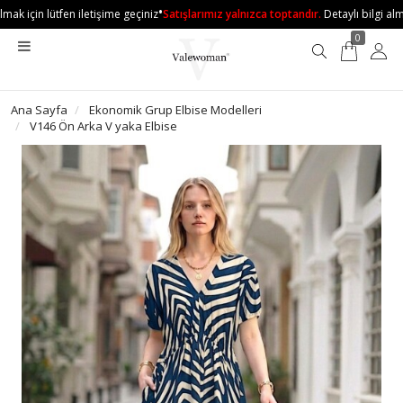
•
ak için lütfen iletişime geçiniz
Satışlarımız yalnızca toptandır.
Detaylı bilgi almak
0
Ana Sayfa
Ekonomik Grup Elbise Modelleri
V146 Ön Arka V yaka Elbise