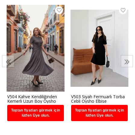
V504 Kahve Kendiliğinden
V503 Siyah Fermuarlı Torba
Kemerli Uzun Boy Oysho
Cebli Oysho Elbise
Elbise
Toptan fiyatları görmek için
Toptan fiyatları görmek için
lütfen Üye olun.
lütfen Üye olun.