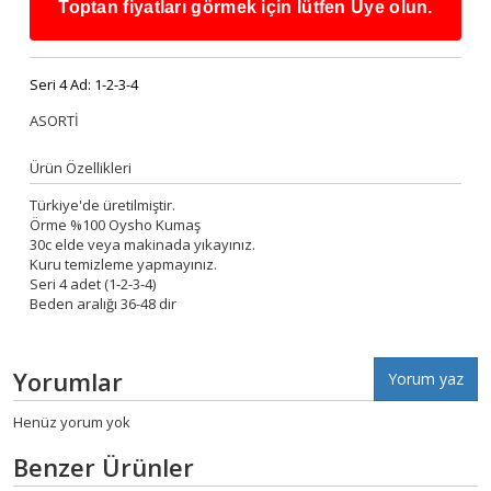
Toptan fiyatları görmek için lütfen Üye olun.
Seri 4 Ad:
1-2-3-4
ASORTİ
Ürün Özellikleri
Türkiye'de üretilmiştir.
Örme %100 Oysho Kumaş
30c elde veya makinada yıkayınız.
Kuru temizleme yapmayınız.
Seri 4 adet (1-2-3-4)
Beden aralığı 36-48 dir
Yorumlar
Yorum yaz
Henüz yorum yok
Benzer Ürünler