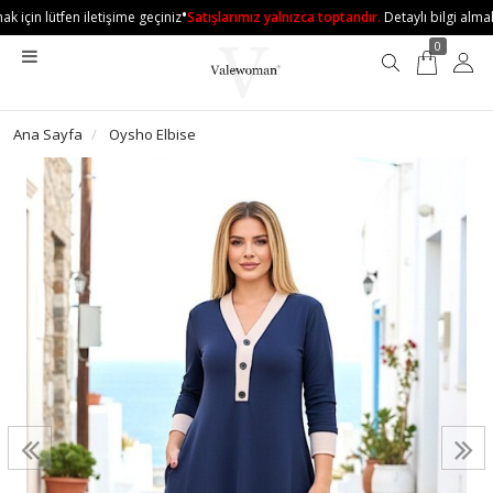
•
 için lütfen iletişime geçiniz
Satışlarımız yalnızca toptandır.
Detaylı bilgi almak i
0
Ana Sayfa
Oysho Elbise