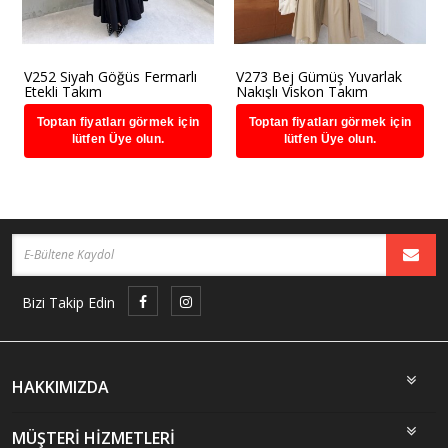
V252 Siyah Göğüs Fermarlı
V273 Bej Gümüş Yuvarlak
Etekli Takım
Nakışlı Viskon Takım
Toptan fiyatları görmek için
Toptan fiyatları görmek için
lütfen Üye olun.
lütfen Üye olun.
Bizi Takip Edin
HAKKIMIZDA
MÜŞTERİ HİZMETLERİ