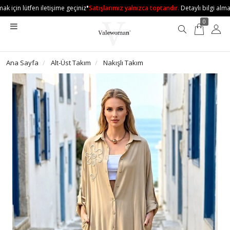
•
k için lütfen iletişime geçiniz
Satışlarımız yalnızca toptandır.
Detaylı bilgi almak i
0
Ana Sayfa
Alt-Üst Takım
Nakışlı Takım