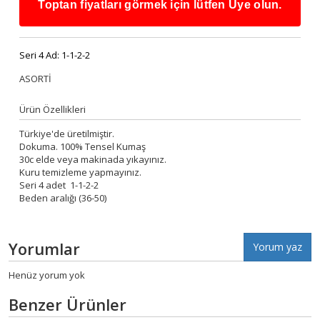
Toptan fiyatları görmek için lütfen Üye olun.
Seri 4 Ad:
1-1-2-2
ASORTİ
Ürün Özellikleri
Türkiye'de üretilmiştir.
Dokuma. 100% Tensel Kumaş
30c elde veya makinada yıkayınız.
Kuru temizleme yapmayınız.
Seri 4 adet 1-1-2-2
Beden aralığı (36-50)
Yorumlar
Yorum yaz
Henüz yorum yok
Benzer Ürünler