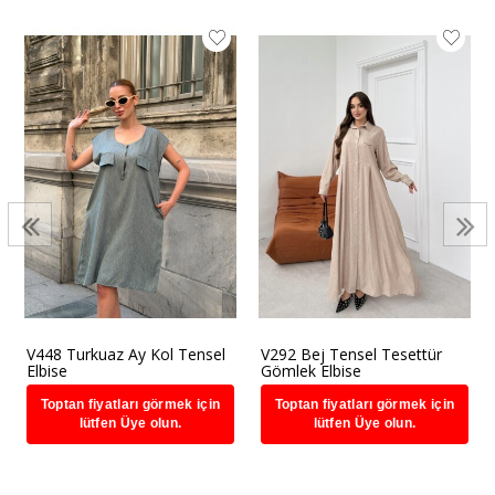
V448 Turkuaz Ay Kol Tensel
V292 Bej Tensel Tesettür
Elbise
Gömlek Elbise
Toptan fiyatları görmek için
Toptan fiyatları görmek için
lütfen Üye olun.
lütfen Üye olun.