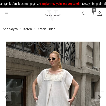
•
 için lütfen iletişime geçiniz
Satışlarımız yalnızca toptandır.
Detaylı bilgi almak i
0
Ana Sayfa
Keten
Keten Elbise