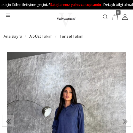
•
 için lütfen iletişime geçiniz
Satışlarımız yalnızca toptandır.
Detaylı bilgi almak i
0
Ana Sayfa
Alt-Üst Takım
Tensel Takım