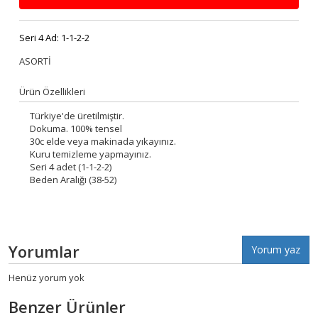
Seri 4 Ad:
1-1-2-2
ASORTİ
Ürün Özellikleri
Türkiye'de üretilmiştir.
Dokuma. 100% tensel
30c elde veya makinada yıkayınız.
Kuru temizleme yapmayınız.
Seri 4 adet (1-1-2-2)
Beden Aralığı (38-52)
Yorumlar
Yorum yaz
Henüz yorum yok
Benzer Ürünler