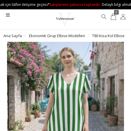
•
 için lütfen iletişime geçiniz
Satışlarımız yalnızca toptandır.
Detaylı bilgi almak i
0
Ana Sayfa
Ekonomik Grup Elbise Modelleri
T80 Kısa Kol Elbise