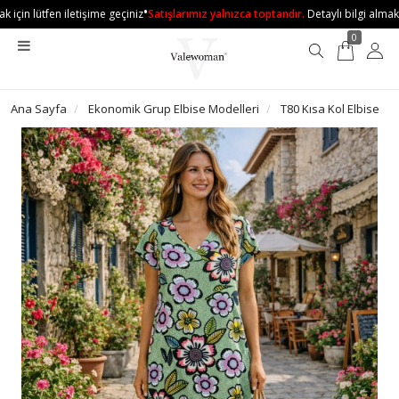
•
 için lütfen iletişime geçiniz
Satışlarımız yalnızca toptandır.
Detaylı bilgi almak iç
0
Ana Sayfa
Ekonomik Grup Elbise Modelleri
T80 Kısa Kol Elbise