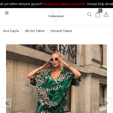
•
 için lütfen iletişime geçiniz
Satışlarımız yalnızca toptandır.
Detaylı bilgi almak i
0
Ana Sayfa
Alt-Üst Takım
Desenli Takım