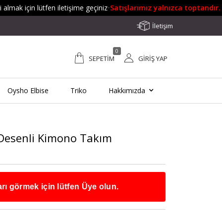
mak için lütfen iletişime geçiniz
•
Satışlarımız yalnızca toptandır.
Deta
İletişim
0
SEPETIM
GIRIŞ YAP
Oysho Elbise
Triko
Hakkımızda
 Desenli Kimono Takım
arı görmek için lütfen Üye olun.