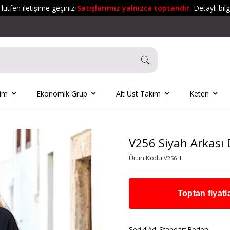
fen iletişime geçiniz
•
Satışlarımız yalnızca toptandır.
Detaylı bilgi al
yim
Ekonomik Grup
Alt Üst Takım
Keten
V256 Siyah Arkası
Ürün Kodu
V256-1
Toptan fiyatl
Seri 4 Ad:
Standart Beden