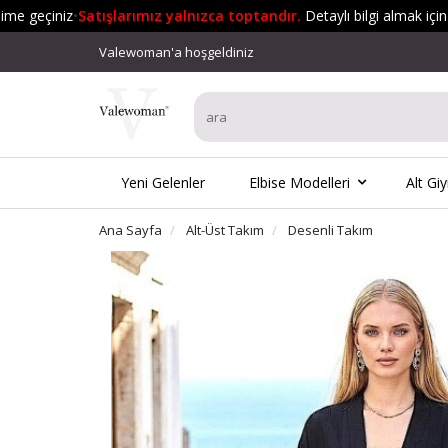
 geçiniz
•
Satışlarımız yalnızca toptandır.
Detaylı bilgi almak için lüt
Valewoman'a hoşgeldiniz
Yeni Gelenler
Elbise Modelleri
Alt Gi
Ana Sayfa
Alt-Üst Takım
Desenli Takım