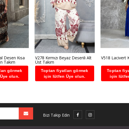
al Desen Kısa
V278 Kırmızı Beyaz Desenli Alt
V518 Lacivert 
on Takım
Üst Takım
ları görmek
Toptan fiyatları görmek
Toptan fiy
 Üye olun.
için lütfen Üye olun.
için lütf
Bizi Takip Edin