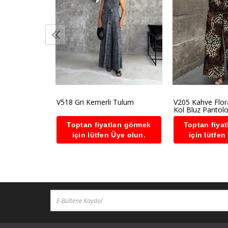
tolon Takım
arı görmek
Üye olun.
V518 Gri Kemerli Tulum
V205 Kahve Flor
Kol Bluz Pantol
Toptan fiyatları görmek
Toptan fiyat
için lütfen Üye olun.
için lütfen