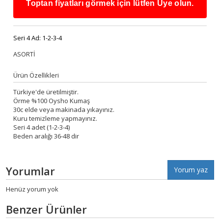
Toptan fiyatları görmek için lütfen Üye olun.
Seri 4 Ad:
1-2-3-4
ASORTİ
Ürün Özellikleri
Türkiye'de üretilmiştir.
Örme %100 Oysho Kumaş
30c elde veya makinada yıkayınız.
Kuru temizleme yapmayınız.
Seri 4 adet (1-2-3-4)
Beden aralığı 36-48 dir
Yorumlar
Yorum yaz
Henüz yorum yok
Benzer Ürünler