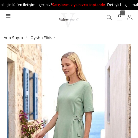
•
 için lütfen iletişime geçiniz
Satışlarımız yalnızca toptandır.
Detaylı bilgi almak i
0
Ana Sayfa
Oysho Elbise